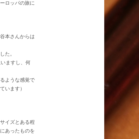
ーロッパの旅に
谷本さんからは
した。
思いますし、何
るような感覚で
ています）
サイズとある程
にあったものを