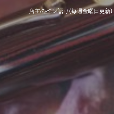
コ
ン
店主のペン語り(毎週金曜日更新)
テ
ン
ツ
へ
ス
キ
ッ
プ