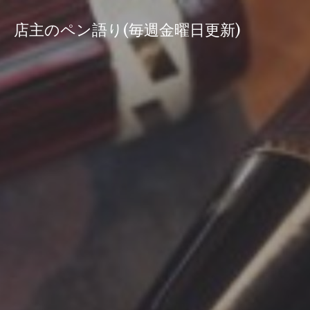
コ
ン
店主のペン語り(毎週金曜日更新)
テ
ン
ツ
へ
ス
キ
ッ
プ