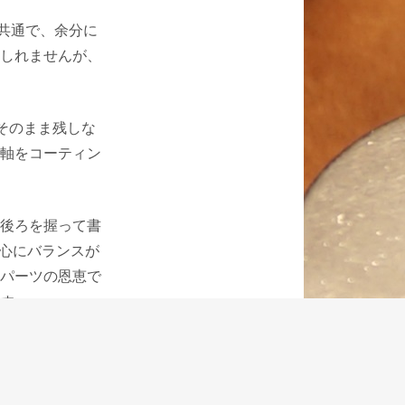
と共通で、余分に
しれませんが、
そのまま残しな
軸をコーティン
後ろを握って書
中心にバランスが
パーツの恩恵で
す。
抜いてペンの重
すいボディに、
圧が強いので、