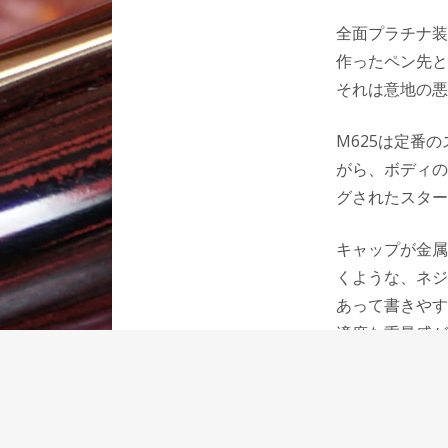
全面プラチナ装
作ったペン先と
それは意地の悪
M625は定番
がら、ボディの
グされたスター
キャップが金属
くような、ネジ
あって書きやす
適度な重量感が
M600は適度
さで書くという
重みで書くこと