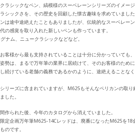
クラシックなペン、縞模様のスーベレーンシリーズのイメージ
ラシックさを、その歴史を回顧した懐古趣味を求めていました
ンは途中途絶えたこともありましたが、伝統的なスーベレーン
代の感覚を取り入れた新しいペンも作っています。
シグナム、ニュークラシックなどなど。
お客様から最も支持されていることは十分に分かっていても、
姿勢は、まるで万年筆の業界に居続けて、そのお客様のために
し続けている老舗の義務であるかのように、途絶えることなく
シリーズに含まれていますが、M625もそんなペリカンの取り
ました。
間作られた後、今年のカタログから消えていました。
定企画万年筆M625-14Cレッドは、廃番になったM625を18
ものです。