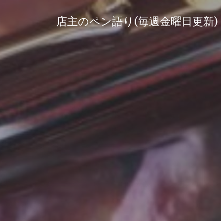
コ
ン
店主のペン語り(毎週金曜日更新)
テ
ン
ツ
へ
ス
キ
ッ
プ