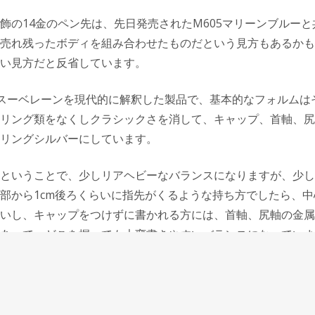
飾の14金のペン先は、先日発売されたM605マリーンブルー
売れ残ったボディを組み合わせたものだという見方もあるかも
い見方だと反省しています。
のスーベレーンを現代的に解釈した製品で、基本的なフォルムは
リング類をなくしクラシックさを消して、キャップ、首軸、尻
リングシルバーにしています。
ということで、少しリアヘビーなバランスになりますが、少し
部から1cm後ろくらいに指先がくるような持ち方でしたら、
いし、キャップをつけずに書かれる方には、首軸、尻軸の金属
あって、どこを握っても大変書きやすいバランスになっていま
な握りの太さで大変持ちやすい万年筆ですが、重量が軽く、力を
感じのものではありませんが、M625はM600と同径の握りや
ができる重量があって、力を抜いて軽い筆圧で書かれる方、筆