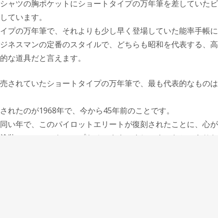
シャツの胸ポケットにショートタイプの万年筆を差していたビ
しています。
イプの万年筆で、それよりも少し早く登場していた能率手帳に
ジネスマンの定番のスタイルで、どちらも昭和を代表する、高
的な道具だと言えます。
売されていたショートタイプの万年筆で、最も代表的なものは
されたのが1968年で、今から45年前のことです。
同い年で、このパイロットエリートが復刻されたことに、心が
塗装のアルミのキャップもそのままですし、すべらかでありな
の感触もそのまま。14金の大きくしなやかなペン先も健在で
持っていた時代だからこそ、何本も万年筆を持っている人は少
ートは、手帳書きから手紙など様々な用途に使われていたので
私たちのような限られた人間には、あって当たり前の道具です