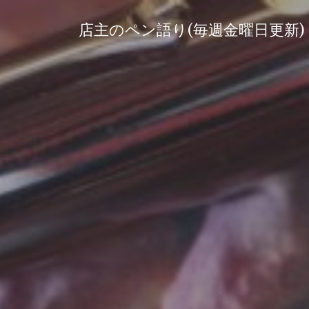
コ
ン
店主のペン語り(毎週金曜日更新)
テ
ン
ツ
へ
ス
キ
ッ
プ