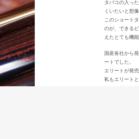
タバコの入った
くいたいと想像
このショートタ
のが、できるビ
えたとても機能
国産各社から発
ートでした。
エリートが発売
私もエリートと
しっかりとした
としたキャップ
誰もが万年筆を
トに差したエリ
ジしています。
昨今の万年筆は