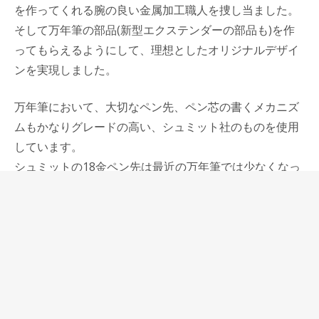
を作ってくれる腕の良い金属加工職人を捜し当ました。
そして万年筆の部品(新型エクステンダーの部品も)を作
ってもらえるようにして、理想としたオリジナルデザイ
ンを実現しました。
万年筆において、大切なペン先、ペン芯の書くメカニズ
ムもかなりグレードの高い、シュミット社のものを使用
しています。
シュミットの18金ペン先は最近の万年筆では少なくなっ
た非常に柔らかい書き味で、その安定感とともに、立派
なボディに見合ったものになっています。
銘木を刳り抜いて、オイルで仕上げただけの木の手触
り、匂い、木目を存分に感じることができ、使い込むご
とに、磨き込むごとに美しい艶を増していくボディと同
様に、首軸にも木を使っています。