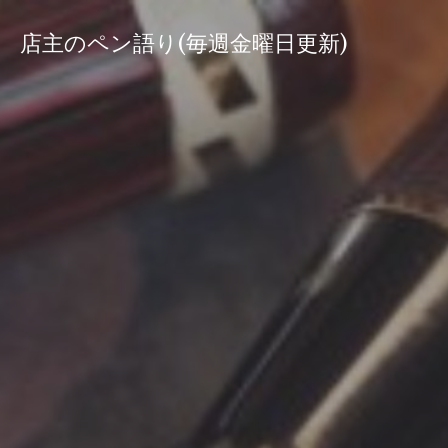
コ
ン
店主のペン語り(毎週金曜日更新)
テ
ン
ツ
へ
ス
キ
ッ
プ