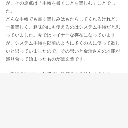
が、その原点は「手帳を書くことを楽しむ」ことでし
た。
どんな手帳でも書く楽しみはもたらしてくれるけれど、
一番楽しく、趣味的にも使えるのはシステム手帳だと思
っていました。今ではマイナーな存在になっています
が、システム手帳を以前のように多くの人に使って欲し
いと思っていましたので、その想いと金治さんの才能が
巡り合って始まったものが筆文葉です。
手帳用のツルツルして薄い紙質のものはたくさんあっ
て、それらは厚みを抑えて、にじみや裏抜けしてほしく
ない手帳にとって適切なものかもしれないけれど、違う
ものを作りたい。
紙1枚1枚はしっかりしていて、丈夫で、書いた内容とと
もに大切にできるもの、そして紙に質感が感じられて、
インク映えが自然なもの。