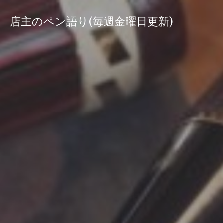
コ
ン
店主のペン語り(毎週金曜日更新)
テ
ン
ツ
へ
ス
キ
ッ
プ