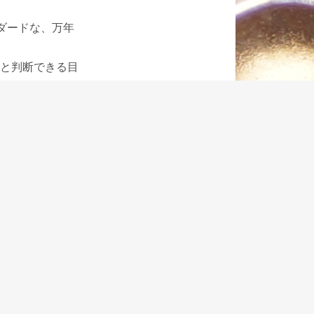
ダードな、万年
と判断できる目
は、M800で
をお勧めしてい
い続けることが
持ち合わせた限
い粒が光線の具