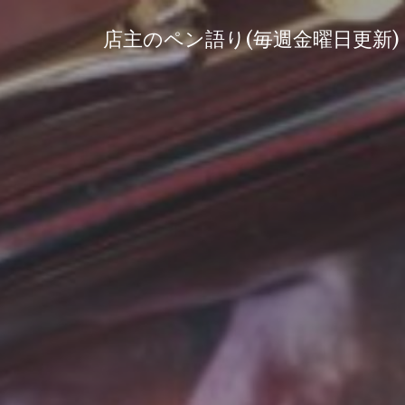
コ
ン
店主のペン語り(毎週金曜日更新)
テ
ン
ツ
へ
ス
キ
ッ
プ