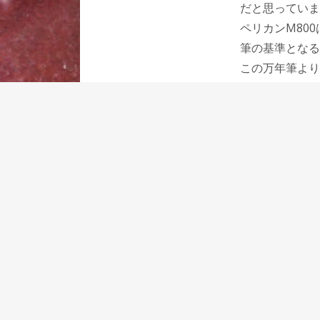
だと思っていま
ペリカンM80
筆の基準となる
この万年筆より
安のような存在
万年筆で書くこ
覚えることがで
ます。
それは万年筆を
できる万年筆で
このM800で
定万年筆M80
M805オーシ
合でキラキラと
私にはこれは花