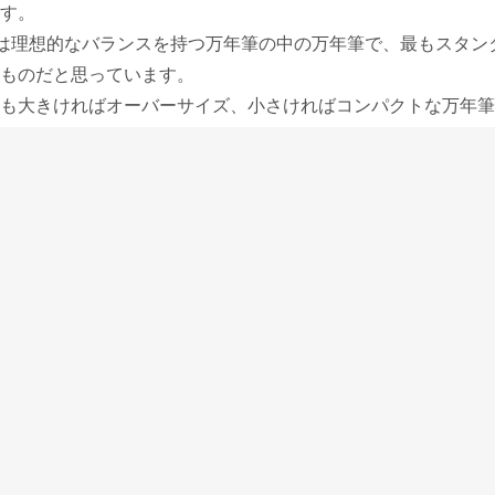
す。
0は理想的なバランスを持つ万年筆の中の万年筆で、最もスタン
ものだと思っています。
も大きければオーバーサイズ、小さければコンパクトな万年筆
です。
との醍醐味である「ペンの重みに任せて力を抜いて書く」書き方
きるので、初めて万年筆を使う人にでも、予算が合えばM800
使い慣れたとしてもM800を使わなくなることはない、生涯使
もあるからです。
も楽しめる要素は十分あるものだけど、さらに見て楽しむ要素を
5オーシャンスワールが発売になりました。
ャンスワールは、海の渦を表現した青みの強い深緑に無数の細か
輝く、大変美しく奥行きのあるボディです。
梨など自然の木のこぶ杢をイメージします。