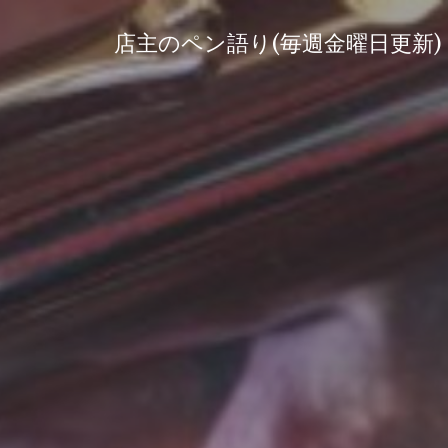
コ
ン
店主のペン語り(毎週金曜日更新)
テ
ン
ツ
へ
ス
キ
ッ
プ