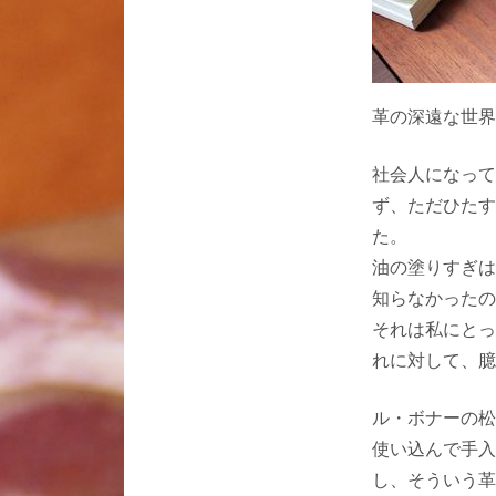
革の深遠な世界
社会人になって
ず、ただひたす
た。
油の塗りすぎは
知らなかったの
それは私にとっ
れに対して、臆
ル・ボナーの松
使い込んで手入
し、そういう革