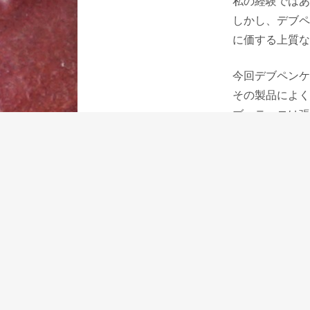
私の経験ではあ
しかし、デブペ
に価する上質な
今回デブペンケ
その製品によく
ブッテーロは張
使い込むとかな
張りはあります
浅い傷なら目立
ブッテーロの革
それで艶が出て
シュランケンカ
傷や水にも強い
できるし、汚れ
柔らかいカーフ