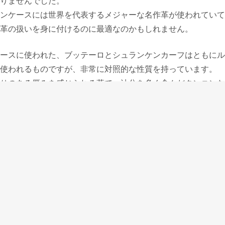
りませんでした。
ンケースには世界を代表するメジャーな名作革が使われていて
革の扱いを身に付けるのに最適なのかもしれません。
ースに使われた、ブッテーロとシュランケンカーフはともにル
使われるものですが、非常に対照的な性質を持っています。
りのある厚みを感じられる革で、油分を多く含んだタンニンな
り表面に光沢が出てきます。
が、表面は柔らかいので傷が付きやすい。でも傷がついたらブ
たなくなります。
の手入れはブラシ掛けだけでほぼよいのではないかと思ってい
きますし、キラキラとした表面になって、とてもきれいに変化
ーフは柔らかいけれど、とても丈夫で扱いやすい革です。
のでエージングは少ないけれど、細かいことを気にせずにどん
たら水拭きできれいにすることができる。
の革を薬品で縮れさせていますので、自然の状態よりも密度が