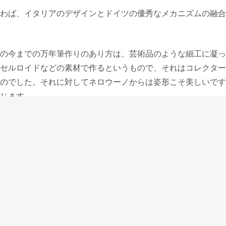
わば、イタリアのデザインとドイツの優秀なメカニズムの融合
の今までの万年筆作りのあり方は、芸術品のような細工に凝っ
セルロイドなどの素材で作るというもので、それはコレクター
のでした。それに対してネロウーノからは姿形こそ美しいです
じます。
は、モンテグラッパの新しい物作りに対する姿勢と、モンテグ
たことを表した万年筆だと思います。
先入観がなく万年筆を選ぶことのできる若い人や女性から特に
戦略同様、万年筆に興味がなかった人を万年筆に目を向けさせ
。
投稿者:
PENANDMESSAGE
ペン語り(毎週金曜日更新)
への投稿