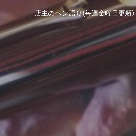
コ
ン
店主のペン語り(毎週金曜日更新)
テ
ン
ツ
へ
ス
キ
ッ
プ