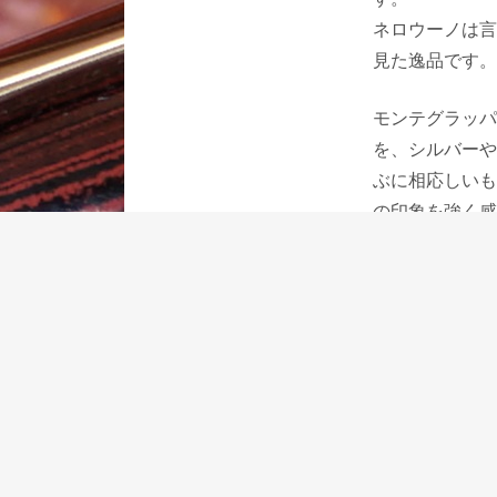
ネロウーノは言
見た逸品です。
モンテグラッパ
を、シルバーや
ぶに相応しいも
の印象を強く感
「ネロウーノ」
境地に踏み出し
ネロウーノは、
ンブランの広告
と思っています
2008年10月10日