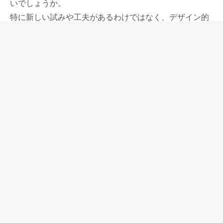
いでしょうか。
特に新しい試みや工夫があるわけではなく、デザイン的
にも新たなものがあるわけではないですが、鮮やかなオ
レンジ色のボディとドルチェビータという今までの万年
筆にはなかった印象に残る名前で十分でした。
オレンジ色のボディカラーの万年筆は以前にも存在して
いましたが、当然ドルチェビータほどの人気は得ていま
せんでした。
ドルチェビータの成功は、目の付け所を変えた単純な施
策によってより大きな効果を得たように感じ、そこにイ
タリアらしさを感じました。
ドルチェビータはそのデザインばかりが取り上げられて
いますが、実用的にもとてもまとまった堅実な印象の万
年筆だと思っています。
ペン先が柔らかいわけではなく、どちらかというと硬め