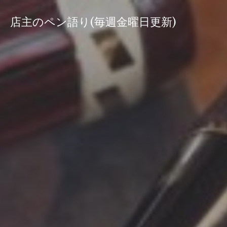
コ
ン
店主のペン語り(毎週金曜日更新)
テ
ン
ツ
へ
ス
キ
ッ
プ