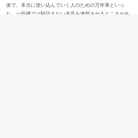
派で、本当に使い込んでいく人のための万年筆といっ
た、一筋縄では馴染まない道具を連想させるところがあ
ります。
エボナイトのペン芯は使い出したばかりの時、なかなか
インクがしっかりと出てくれないことがあります。
2週間（目安）ほど我慢して使うとインクが安定してし
っかりと出るようになり、さらに馴染むと豊かにインク
が流れてくれるようになるという、使い込んで馴染ませ
る過程が必要です。
アウロラが硬いペン先をこのエボナイトのペン先に組み
合わせている理由は、オプティマがここまで育って、初
めて分かるのかもしれません。
そんな難しいところのあるオプティマですが、使い込ん
で愛用のものになった時、手放せない何物にも代え難い
物になってくれると思います。