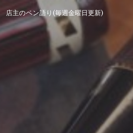
コ
ン
店主のペン語り(毎週金曜日更新)
テ
ン
ツ
へ
ス
キ
ッ
プ