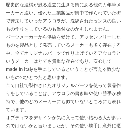
歴史的な遺構が残る過去に生きる街にある他の万年筆メ
ーカーと違い、優れた工業製品が街中で作られていた街
で繁栄していったアウロラが、洗練されたセンスの良い
もの作りをしているのも当然なのかもしれません。
パーツメーカーから供給を受けて、アッセンブリーした
ものを製品として発売しているメーカーも多く存在する
中、全てオリジナルパーツで作り上げているアウロラと
いうメーカーはとても貴重な存在であり、安心して
made in Italyを手にしているということが言える数少な
いもののひとつだと思います。
全て自社で製作されたオリジナルパーツを使って製品作
りをしていることは、アウロラの書き味や使い勝手が独
特で、他のどのメーカーにも似ていないところにも表れ
ています。
オプティマをデザインが気に入って使い始める人が多い
のではないかと言いましたが、その使い勝手は意外に硬