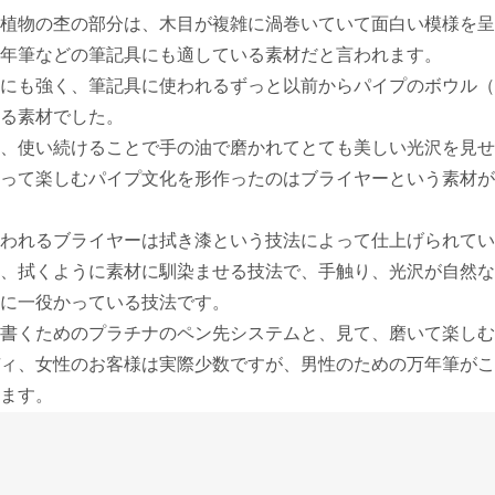
植物の杢の部分は、木目が複雑に渦巻いていて面白い模様を呈
年筆などの筆記具にも適している素材だと言われます。
にも強く、筆記具に使われるずっと以前からパイプのボウル（
る素材でした。
、使い続けることで手の油で磨かれてとても美しい光沢を見せ
って楽しむパイプ文化を形作ったのはブライヤーという素材が
われるブライヤーは拭き漆という技法によって仕上げられてい
、拭くように素材に馴染ませる技法で、手触り、光沢が自然な
に一役かっている技法です。
書くためのプラチナのペン先システムと、見て、磨いて楽しむ
ィ、女性のお客様は実際少数ですが、男性のための万年筆がこ
ます。
ク出をさらに絞ってペンポイントを細くした細字、ノート書き
に使う、インク出をできるだけ多くして、筆記角度に合わせて