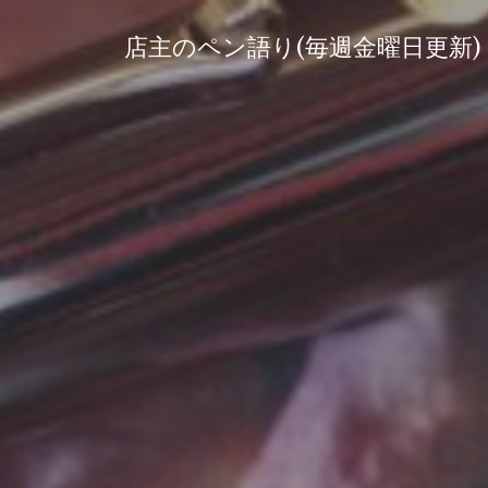
コ
ン
店主のペン語り(毎週金曜日更新)
テ
ン
ツ
へ
ス
キ
ッ
プ