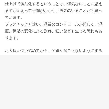
仕上げで製品化するということは、何気ないことに思え
ますがかえって手間がかかり、勇気のいることだと思っ
ています。
プラスチックと違い、品質のコントロールが難しく、湿
度、気温の変化による割れ、狂いなども生じる恐れもあ
ります。
お客様が使い始めてから、問題が起こらないようにする
ためにも、細心の注意が払われていることを思うと頭の
下がる思いですし、いつまでも続けていただきたいと思
います。
プラチナのペン先は、よく硬いと言われます。私も使い
始める前はそう思っていました。
しかし、あまりにも大雑把な表現だったと今は思ってい
ます。初めは硬く感じるけれど、使い込むうちに柔らか