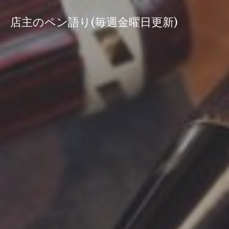
コ
ン
店主のペン語り(毎週金曜日更新)
テ
ン
ツ
へ
ス
キ
ッ
プ