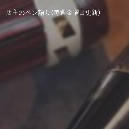
コ
ン
店主のペン語り(毎週金曜日更新)
テ
ン
ツ
へ
ス
キ
ッ
プ