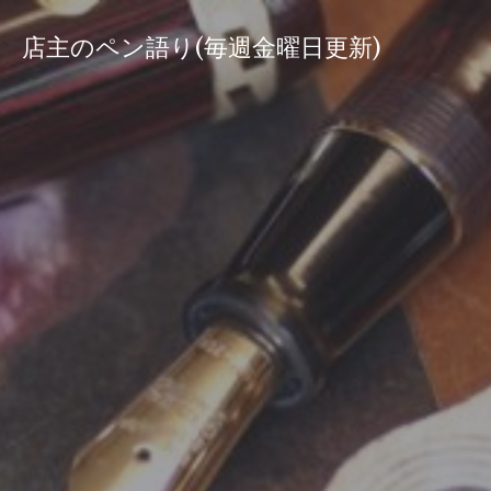
コ
ン
店主のペン語り(毎週金曜日更新)
テ
ン
ツ
へ
ス
キ
ッ
プ