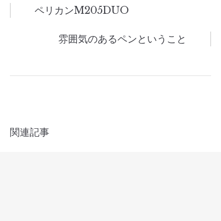
投
ペリカンM205DUO
稿
雰囲気のあるペンということ
ナ
ビ
ゲ
ー
関連記事
シ
ョ
オマスフェア（～2025.1.19まで）
ン
2024年12月20日