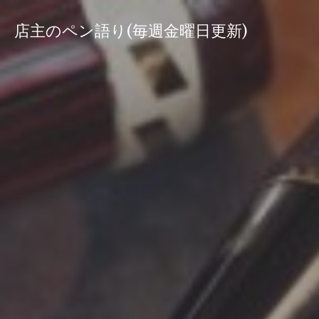
コ
ン
店主のペン語り(毎週金曜日更新)
テ
ン
ツ
へ
ス
キ
ッ
プ