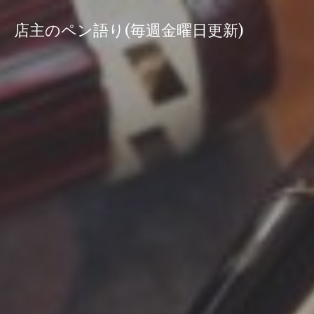
コ
ン
店主のペン語り(毎週金曜日更新)
テ
ン
ツ
へ
ス
キ
ッ
プ