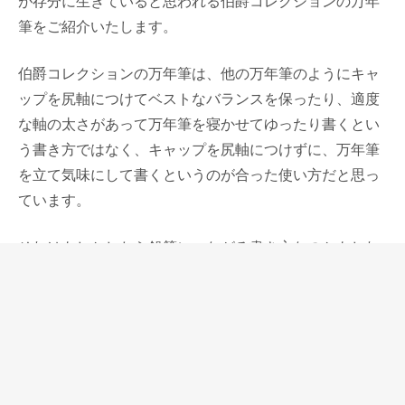
が存分に生きていると思われる伯爵コレクションの万年
筆をご紹介いたします。
伯爵コレクションの万年筆は、他の万年筆のようにキャ
ップを尻軸につけてベストなバランスを保ったり、適度
な軸の太さがあって万年筆を寝かせてゆったり書くとい
う書き方ではなく、キャップを尻軸につけずに、万年筆
を立て気味にして書くというのが合った使い方だと思っ
ています。
それはもしかしたら鉛筆につながる書き方なのかもしれ
ないと思うと、ファーバーカステルが独自に守り抜いて
きた鉛筆作りに対してのこだわりが、万年筆に生きてい
るのだと理解できます。
万年筆を使い慣れた人が、他の万年筆からファーバーカ
ステルに持ち替えて書いた時にとても違和感を感じるか