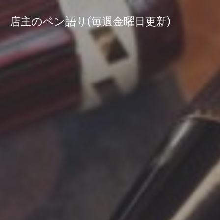
コ
ン
店主のペン語り(毎週金曜日更新)
テ
ン
ツ
へ
ス
キ
ッ
プ