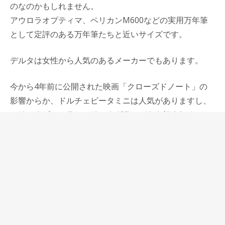
のなのかもしれません。
アウロラオプティマ、ペリカンM600などの実用万年筆
として定評のある万年筆たちと近いサイズです。
デルタは女性から人気のあるメーカーでもあります。
今から4年前に公開された映画「クローズドノート」の
影響からか、ドルチェビータミニは人気がありますし、
マリーナピッコラ、マリーナグランデもも好まれること
が多いようです。
デルタが万年筆の業界に登場する前は、万年筆は実用性
のみで語られることが多かったように思います。
ボディがとてもきれいな万年筆でも、価格的な価値が議
論され、値段に対してコストがかかってそうだから良い
という、男性が好みそうな話で語られることが多かった
と思います。