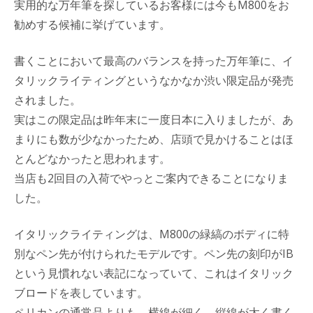
実用的な万年筆を探しているお客様には今もM800をお
勧めする候補に挙げています。
書くことにおいて最高のバランスを持った万年筆に、イ
タリックライティングというなかなか渋い限定品が発売
されました。
実はこの限定品は昨年末に一度日本に入りましたが、あ
まりにも数が少なかったため、店頭で見かけることはほ
とんどなかったと思われます。
当店も2回目の入荷でやっとご案内できることになりま
した。
イタリックライティングは、M800の緑縞のボディに特
別なペン先が付けられたモデルです。ペン先の刻印がIB
という見慣れない表記になっていて、これはイタリック
ブロードを表しています。
ペリカンの通常品よりも、横線が細く、縦線が太く書く