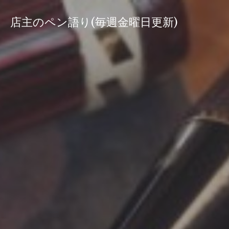
コ
ン
店主のペン語り(毎週金曜日更新)
テ
ン
ツ
へ
ス
キ
ッ
プ