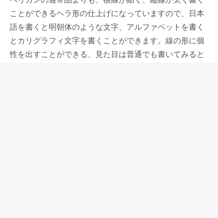
ことができるヘラ形の仕上げになっていますので、日本
語を書くと明朝体のような文字、アルファベットを書く
とカリグラフィ文字を書くことができます。線の形に個
性を出すことができる、見た目は普通でも書いてみると
面白い、その線の形でのみ他のものと差別化している渋
い限定万年筆です。
最近その傾向は弱まっていますが、以前はドイツ製の万
年筆のM以上の字幅はこのイタリックライティングのよ
うなイリジュウムの研ぎ方をしていて、独特な文字を書
くことができました。
ドイツ製の、特にペリカンの万年筆の研ぎは最近では丸
くなっていて、横線のキレがなくなっていました。
イタリックライティングは以前のようにドイツ製の万年
筆らしい線を好まれる方にもお勧めですし、太字で線に
特長のあるため書いていて楽しい万年筆だと思います。