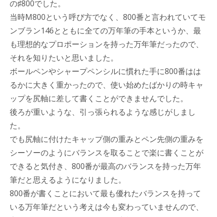
の♯800でした。
当時M800という呼び方でなく、800番と言われていてモ
ンブラン146とともに全ての万年筆の手本というか、最
も理想的なプロポーションを持った万年筆だったので、
それを知りたいと思いました。
ボールペンやシャープペンシルに慣れた手に800番はは
るかに大きく重かったので、使い始めたばかりの時キャ
ップを尻軸に差して書くことができませんでした。
後ろが重いような、引っ張られるような感じがしまし
た。
でも尻軸に付けたキャップ側の重みとペン先側の重みを
シーソーのようにバランスを取ることで楽に書くことが
できると気付き、800番が最高のバランスを持った万年
筆だと思えるようになりました。
800番が書くことにおいて最も優れたバランスを持って
いる万年筆だという考えは今も変わっていませんので、