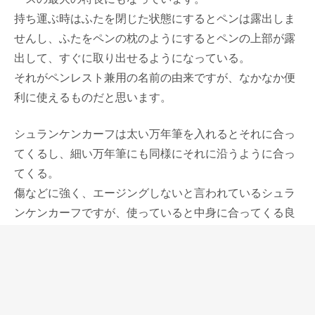
持ち運ぶ時はふたを閉じた状態にするとペンは露出しま
せんし、ふたをペンの枕のようにするとペンの上部が露
出して、すぐに取り出せるようになっている。
それがペンレスト兼用の名前の由来ですが、なかなか便
利に使えるものだと思います。
シュランケンカーフは太い万年筆を入れるとそれに合っ
てくるし、細い万年筆にも同様にそれに沿うように合っ
てくる。
傷などに強く、エージングしないと言われているシュラ
ンケンカーフですが、使っていると中身に合ってくる良
質な革らしさが感じられ、この素材の良さを実感してい
ます。
しばらく品切れしておりました、ペンレスト兼用万年筆
ケースが再入荷したのと同時に、ライトグレーにスカイ