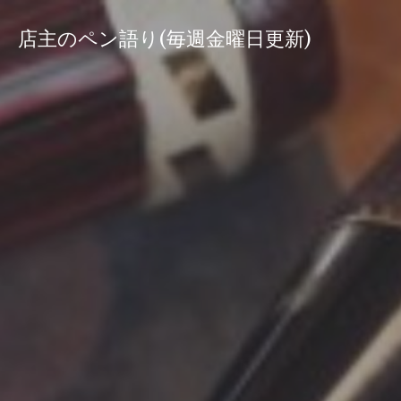
コ
ン
店主のペン語り(毎週金曜日更新)
テ
ン
ツ
へ
ス
キ
ッ
プ