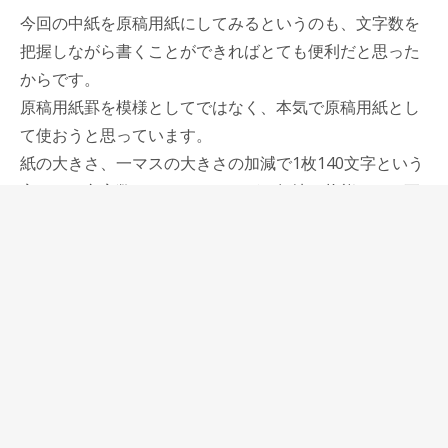
今回の中紙を原稿用紙にしてみるというのも、文字数を
把握しながら書くことができればとても便利だと思った
からです。
原稿用紙罫を模様としてではなく、本気で原稿用紙とし
て使おうと思っています。
紙の大きさ、一マスの大きさの加減で1枚140文字という
変わった文字数になっていますが、無地の状態よりも更
に書く気分を盛り上げてくれる罫線が原稿用紙罫です。
もちろん、原稿用紙罫をただの模様としてとらえること
も可能です。
私の場合、あれほど色々なメモを使っていたのが嘘のよ
うに、他のメモ帳を使わなくなりました。
上質な素材で、シンプルなものを作るWRITING LAB.の
イメージが顕著に表れているのが、このサマーオイルメ
モノートで、メモ帳に本気で使うことができる原稿用紙