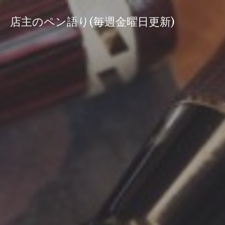
コ
ン
店主のペン語り(毎週金曜日更新)
テ
ン
ツ
へ
ス
キ
ッ
プ