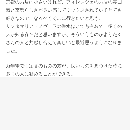
京都のお店は小さいけれど、フィレンツェのお店の雰囲
気と京都らしさが良い感じでミックスされていてとても
好きなので、なるべくそこに行きたいと思う。
サンタマリア・ノヴェラの香水はとても有名で、多くの
人が知る存在だと思いますが、そういうものがよりたく
さんの人と共感し合えて楽しいと最近思うようになりま
した。
万年筆でも定番のものの方が、良いものを見つけた時に
多くの人に勧めることができる。
香水とインクはどちらも液体で、なくなっていくもの、
瓶の形や素材も重要な選択基準になっているところが、
面白いくらいに似ています。
ちなみに私はほとんどの万年筆に当店オリジナルの
「朔」のインクを入れています。
まだまだ暑さは厳しいけれど季節は確実に変わりました