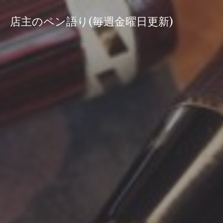
コ
ン
店主のペン語り(毎週金曜日更新)
テ
ン
ツ
へ
ス
キ
ッ
プ