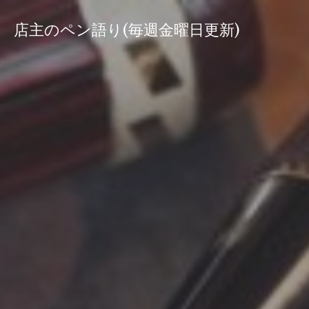
コ
ン
店主のペン語り(毎週金曜日更新)
テ
ン
ツ
へ
ス
キ
ッ
プ