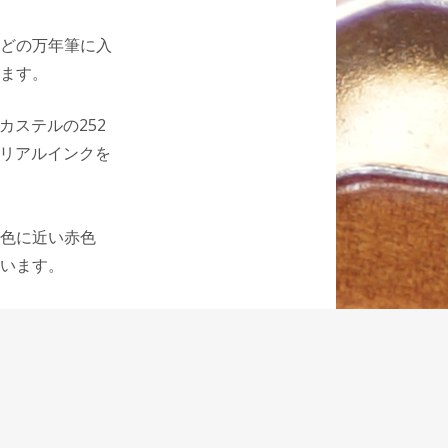
どの万年筆に入
ます。
カステルの252
モリアルインクを
。
色に近い赤色
います。
インクで、万年
ころがそれを裏
が、万年筆に吸