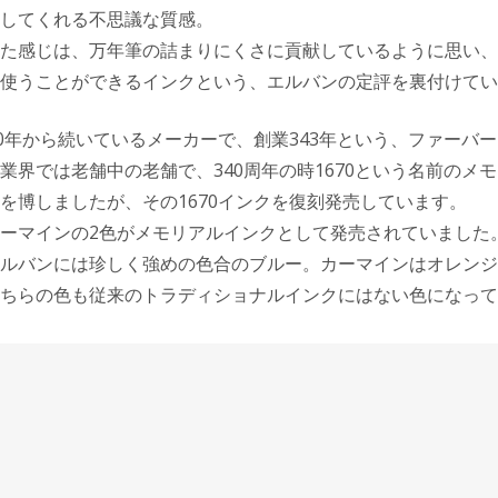
してくれる不思議な質感。
た感じは、万年筆の詰まりにくさに貢献しているように思い、
使うことができるインクという、エルバンの定評を裏付けてい
70年から続いているメーカーで、創業343年という、ファーバー
業界では老舗中の老舗で、340周年の時1670という名前のメ
を博しましたが、その1670インクを復刻発売しています。
ーマインの2色がメモリアルインクとして発売されていました
ルバンには珍しく強めの色合のブルー。カーマインはオレンジ
ちらの色も従来のトラディショナルインクにはない色になって
ンダードインク4001はエルバンのインクと並んで定評のある
どが試し書き用にペリカンのロイヤルブルーを採用していると
ルブルーは、しっかりと水洗いすると万年筆に残りにくいです
、乾きの早さが際立っていて、とても使いやすいインクです。