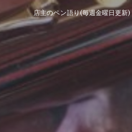
コ
ン
店主のペン語り(毎週金曜日更新)
テ
ン
ツ
へ
ス
キ
ッ
プ