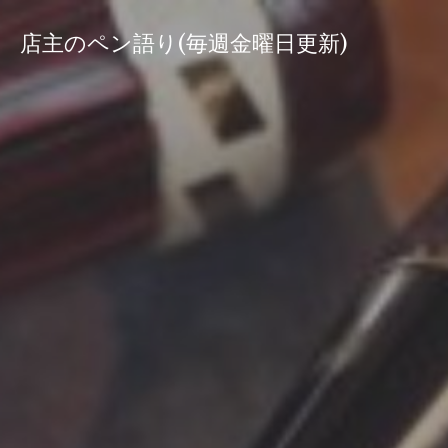
コ
ン
店主のペン語り(毎週金曜日更新)
テ
ン
ツ
へ
ス
キ
ッ
プ