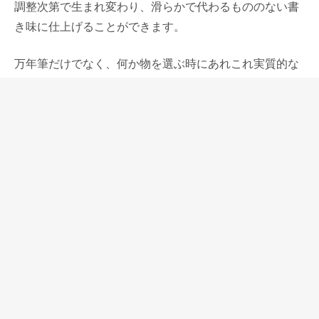
調整次第で生まれ変わり、滑らかで代わるもののない書
き味に仕上げることができます。
万年筆だけでなく、何か物を選ぶ時にあれこれ実質的な
理由を挙げて人はそのモノを選ぼうとしますが、私がア
ウロラ88クラシックを選んだ理由は、自分の万年筆に対
する考え方、生き方、思想を表現しているものだからで
す。
古臭くてもいい、時代に流されない人でありたいといつ
も思っています。
シガーのように太く凹凸のない丸みのあるボディのシル
エット、黒のボディに金のキャップという時代遅れなデ
ザインにも思えるアウロラ88クラシックにそれを見出し
て、憧れて自分の指標として、その考えを表すシンボル
として、この万年筆以上に適したものはないと思ってい