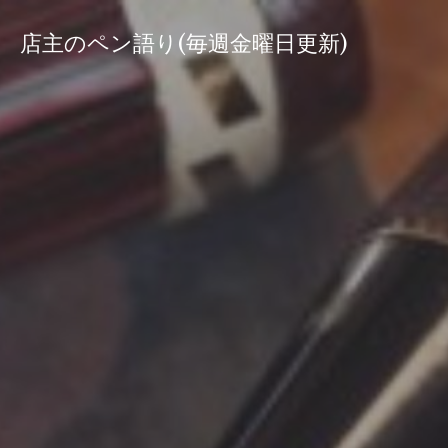
コ
ン
店主のペン語り(毎週金曜日更新)
テ
ン
ツ
へ
ス
キ
ッ
プ