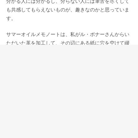
分かる人には分かるし、分らない人には筆舌を尽くして
も共感してもらえないものが、趣きなのかと思っていま
す。
サマーオイルメモノートは、私がル・ボナーさんからい
ただいた革を加工して、その辺にある紙に穴を空けて綴
じていて使っていたのを駒村氏が見つけて、商品化する
ことになったものです。
自分としては完璧なメモ帳で、これを使い出してから他
のメモ帳を使いたいと思うことがなくなりましたが、他
の人が良いと思ってくれるとは思っていませんでした。
今まで、自分が良いと思うものを企画してきましたが、
これだけは難しいのではないかと思っていました。その
ためWRITING LAB.で商品化することになったときは、
嬉しかったけれど前述しました通り後ろめたかったので
す。