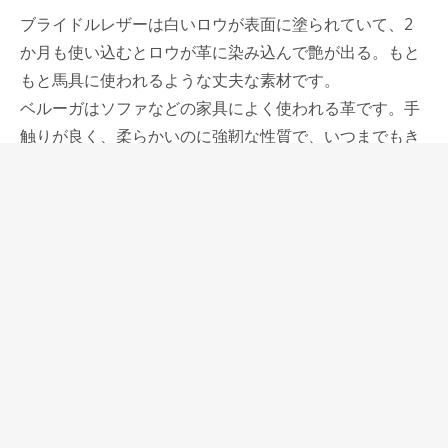
ブライドルレザーは白いロウが表面に塗られていて、2
か月も使い込むとロウが革に染み込んで艶が出る。もと
もと馬具に使われるような丈夫な素材です。
ベルーガはソファなどの家具によく使われる革です。手
触りが良く、柔らかいのに強靭な性質で、いつまでもき
れいな状態で使うことができるでしょう。
ナッパCBはイタリアの名タンナーバタラッシィがなめし
た革で、使い込んでいくと艶が出てくるエージングする
革です。
規格のB6サイズに合わせていますので、B6サイズのノー
トやダイアリーなどのその選択はかなりあるだろうと思
います。
更にA7サイズのメモ用ジョッターも付属しています。
WRITING LAB.のサマーオイルメモノートの紙を半分に2
つ折りして使うこともできますし、A4サイズを8つ折り