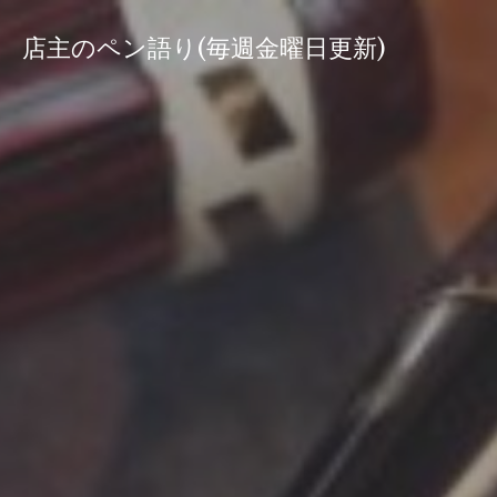
コ
ン
店主のペン語り(毎週金曜日更新)
テ
ン
ツ
へ
ス
キ
ッ
プ