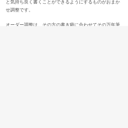
と気持ち良く書くことができるようにするものがおまか
せ調整です。
オーダー調整は、その方の書き癖に合わせてその万年筆
をより書きやすくするというもので、その書き癖に合わ
せて、ペンポイントに当たりをつけます。
この3つの調整の種類は、店でのお客様とのやり取りを
インターネットで再現するためにはどうしたらいいだろ
う、と考えたものでした。
店での対面の調整では、お客様の様子などを感じなが
ら、この方ならどういうふうにしたら一番嬉しいと思う
かを考えながらペン先の調整をしていますので、なるべ
く同じ条件にしたいと思いました。
ある人は標準調整の状態でとどめて欲しいと思っている
し、ある人は完璧に仕上げてもらいたいと思っている。