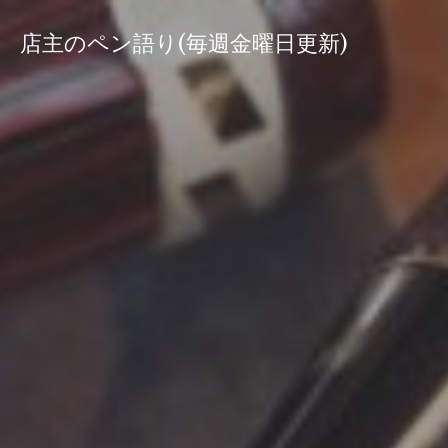
コ
ン
店主のペン語り(毎週金曜日更新)
テ
ン
ツ
へ
ス
キ
ッ
プ