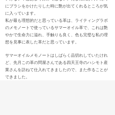
にブラシをかけたりした時に艶が出てくれるところが気
に入っています。
私が最も理想的だと思っている革は、ライティングラボ
のメモノートで使っているサマーオイル革で、これは艶
やかで生命力に溢れ、手触りも良く、色も完璧な私の理
想を見事に表した革だと思っています。
サマーオイルメモノートはしばらく品切れしていたけれ
ど、先月この革の問屋さんである四天王寺のハシモト産
業さんを訪ねて仕入れてきましたので、また作ることが
できました。
底に原厚のままコバ処理した厚みのある革を、表には薄
く漉いた革でメモ紙を挟み、靴ヒモで綴じただけのシン
プルな仕様ですが、このシンプルさもまた、ライティン
グラボという山科のインディアンジュエリーショップリ
バーメールさんとの共同ブランドではあるけれど、私の