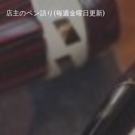
コ
ン
店主のペン語り(毎週金曜日更新)
テ
ン
ツ
へ
ス
キ
ッ
プ