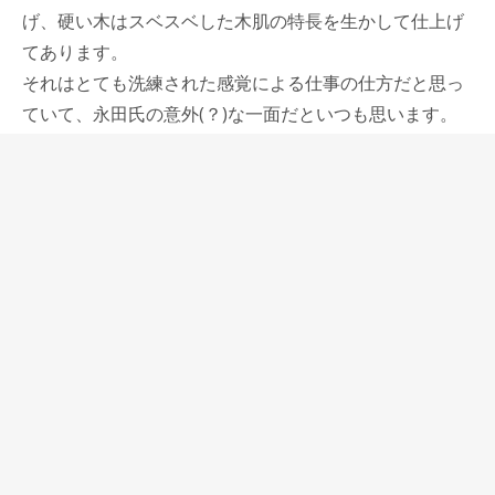
げ、硬い木はスベスベした木肌の特長を生かして仕上げ
てあります。
それはとても洗練された感覚による仕事の仕方だと思っ
ていて、永田氏の意外(？)な一面だといつも思います。
工房楔のエクステンダーは真鍮金具の重みや、木軸の太
さから、鉛筆を豪快に使う役に立っていて、私などはあ
まり鉛筆を使うことはありませんが、鉛筆も見直したい
と思う、このエクステンダーを使いたいがために、鉛筆
を使おうと思ってしまいます。
ファーバーカステルのパーフェクトペンシルは、書く、
消す、削る全てを備えた鉛筆で、パーフェクトの名に恥
じないものになっていますが、工房楔のペンシルエクス
テンダーもまた、銘木の素材感、鉛筆を補助してくれる
使用感、作り込まれたオリジナリティ溢れるオンリーワ
ンのものを持つ所有感などを満たしてくれるパーフェク