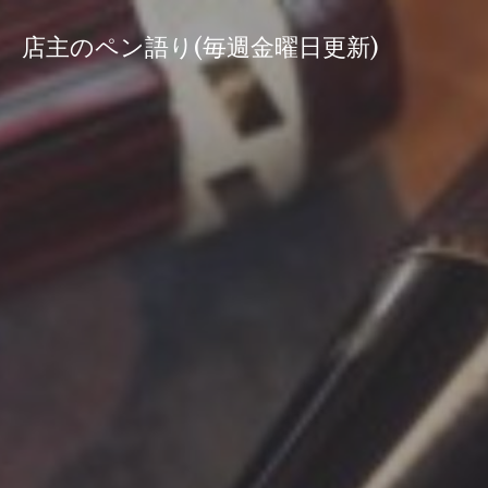
コ
ン
店主のペン語り(毎週金曜日更新)
テ
ン
ツ
へ
ス
キ
ッ
プ