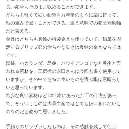
長い鉛筆もそのまま収めることができます。
どちらも軽くて細い鉛筆を万年筆のように楽に持って、
軸の重みで書くことができる、違う意味での鉛筆補助軸
だと言える。
金具はどちらも真鍮の特製金具を使っていて、鉛筆を固
定するグリップ部の滑らかな動きは真鍮の金具ならでは
です。
黒柿、ハカランダ、島桑、ハワイアンコアなど希少と言
われる素材を、工房楔の永田さんは今回も多く使用して
いますが、その中でも特に良いものを選ぶ眼は素晴らし
いと思っています。
希少な良い素材ほど1本1本にあった加工の仕方があっ
て、そういうものは大量生産ではとても扱いきれないも
のなのだと改めて思いました。
手触りのザラザラしたものは、その感触を残して仕上