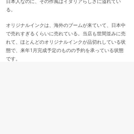
日本人なのに、その作風はイタリアらしさに溢れてい
る。
オリジナルインクは、海外のブームが来ていて、日本中
で売れすぎるくらいに売れている。当店も世間並みに売
れて、ほとんどのオリジナルインクが品切れしている状
態で、来年1月完成予定のものの予約を承っている状態
です。
話を戻すと、もう一人イタリア的なフィーリングを重視
する職人さんを知っています。
工房楔の永田さんがそうだと言えば、納得されるお客様
もおられるかもしれません。
工房楔の、見た感じ、触った感じを大切にするモノ作り
はまさにイタリア人のそれに近いと思っている。
パトリオットボールペンや0.7㎜ペンシルやこしらえな
ど、1本1本が微妙に太さが違ったり、素材によって、表