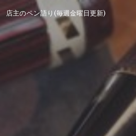
コ
ン
店主のペン語り(毎週金曜日更新)
テ
ン
ツ
へ
ス
キ
ッ
プ