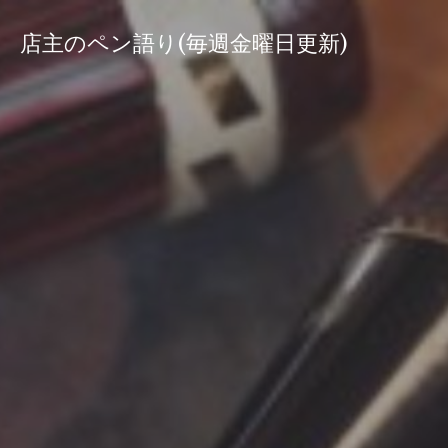
コ
ン
店主のペン語り(毎週金曜日更新)
テ
ン
ツ
へ
ス
キ
ッ
プ