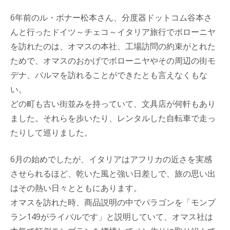
6年前のル・ボナー松本さん、分度器ドットコム谷本さ
んと行ったドイツ～チェコ～イタリア旅行でボローニヤ
を訪れたのは、オマスの本社、工場訪問の約束がとれた
ためで、オマスのおかげでボローニヤやその周辺の街モ
デナ、パルマを訪れることができたとも言えなくもな
い。
どの町も古い街並みを持っていて、文具店が何軒もあり
ました。それらを歩いたり、レンタルした自転車で走っ
たりして巡りました。
6月の始めでしたが、イタリアはアフリカの近さを実感
させられるほど、乾いた風と強い日差しで、旅の思い出
はその熱い日々とともにあります。
オマスを訪れた時、商品説明の中でパラゴンを「モンブ
ラン149がライバルです」と説明していて、オマス社は