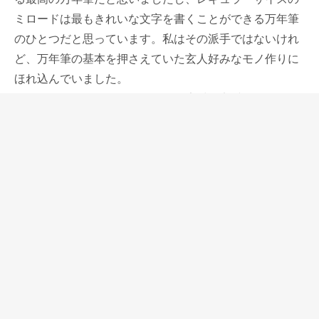
ミロードは最もきれいな文字を書くことができる万年筆
のひとつだと思っています。私はその派手ではないけれ
ど、万年筆の基本を押さえていた玄人好みなモノ作りに
ほれ込んでいました。
セルロイドやウッドなどのボディ素材も定番品として作
り続けていたのに、自分がそれらを一本も持っていない
のがとても残念ですが、もちろん一番残念なのはオマス
がもう存在しないということです。
親会社が存廃を検討し始めた時にオマスのスタッフたち
は必死になって、新しい引受先を探したそうです。
しかしオマスは譲渡されることなく、工場閉鎖、廃業し
てしまいました。
昨年90周年を迎えて、記念の万年筆もたくさん発売して
活発に活動していると思っていましたので、オマスを失
った喪失感は大きい。
タイムスリップしたような古い建物が連なり迷路のよう