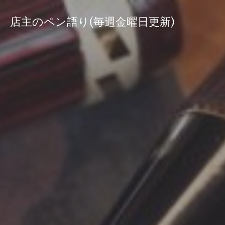
コ
ン
店主のペン語り(毎週金曜日更新)
テ
ン
ツ
へ
ス
キ
ッ
プ