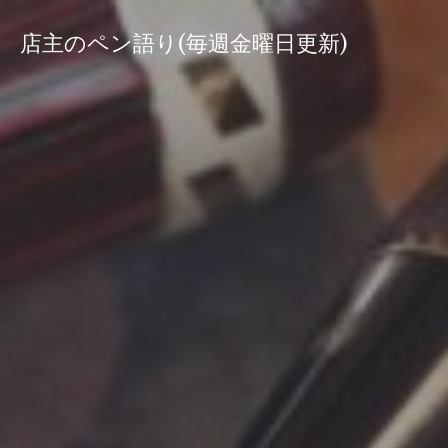
コ
ン
店主のペン語り(毎週金曜日更新)
テ
ン
ツ
へ
ス
キ
ッ
プ