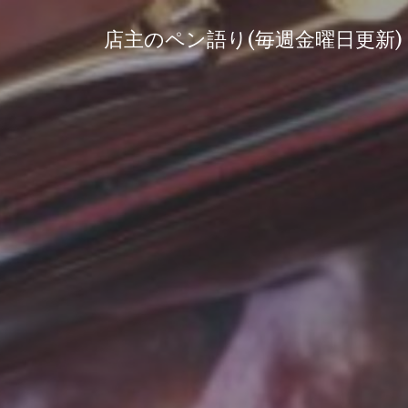
コ
ン
店主のペン語り(毎週金曜日更新)
テ
ン
ツ
へ
ス
キ
ッ
プ