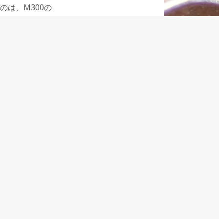
は、M300の
た収める。
と思っていま
プペンシルを出