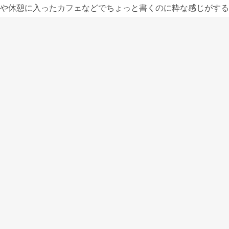
や休憩に入ったカフェなどでちょっと書くのに粋な感じがするの
目立たない万年筆だと思っています。
ケースから小さな万年筆が出てきて、ちょっと手帳に書いてま
って出て、どんどん使いたい人のためのものをいつも作りたい
小さなペンケースDueもM300と対になるボールペンやシャー
旅に携えたいと思う人のために作りました。
小さなペンケースDue piccolo
投稿者:
PENANDMESSAGE
ペン語り(毎週金曜日更新)
への投稿