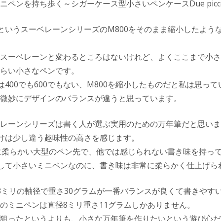
ペンを持ち歩く～シガーケース型小さいペンケースDue picco
0というスーベレーンシリーズのM800をそのまま縮小したよう
スーベレーンと変わるところはないけれど、よくここまで小さ
らい小さなペンです。
0は400でも600でもない、M800を縮小したものだと私は思っ
微妙にデザインのバランスが違うと思っています。
レーンシリーズは書く人が選ぶ実用のための万年筆だと思います
だけは少し違う趣味性の高さを感じます。
端に柔らかい大型のペン先で、他では感じられない書き味を持っ
越して小さいミニペンなのに、書き味は非常に柔らかく仕上げら
3ミリの軸径で重さ30グラムが一番バランスが良くて書きやす
のミニペンは直径8ミリ重さ11グラムしかありません。
狙ったというよりも、小さな万年筆を作りたいという遊び心だ