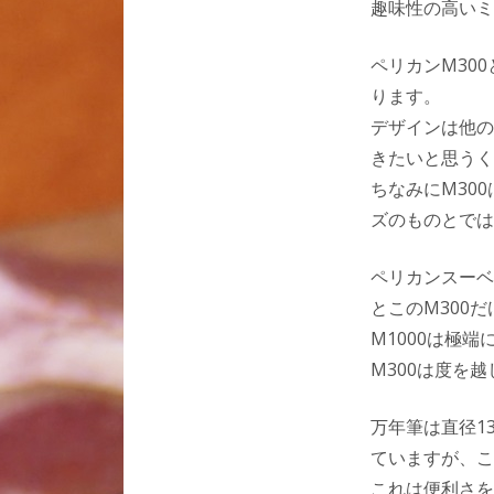
趣味性の高いミニ
ペリカンM30
ります。
デザインは他の
きたいと思うく
ちなみにM30
ズのものとでは
ペリカンスーベ
とこのM300
M1000は極
M300は度を
万年筆は直径1
ていますが、こ
これは便利さを