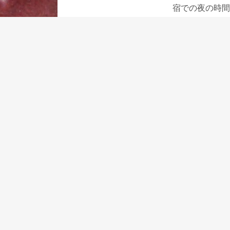
宿での夜の時間
ような小さくて
この小さな革の
万年筆を外に持
す。
シガーケース型
先で使いたい、
⇒シガーケース型
2016年7月8日