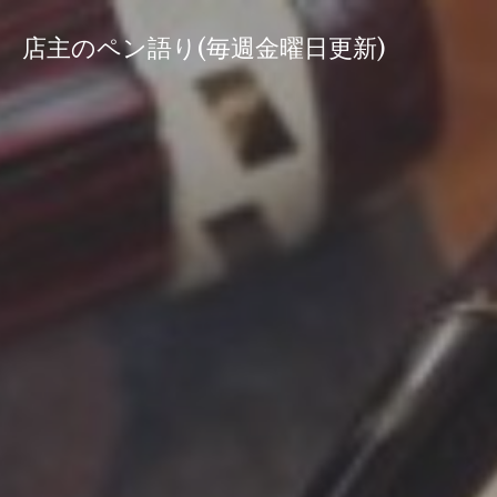
コ
ン
店主のペン語り(毎週金曜日更新)
テ
ン
ツ
へ
ス
キ
ッ
プ