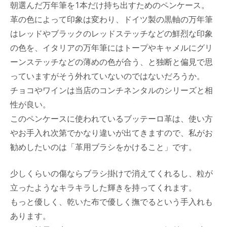
朝選んだ万年筆を1本だけ持ち出すためのペンケース。
革の色によって印象は変わり、ドイツ製の黒軸の万年筆
はレッドやブラックのレッドステッチなどの鮮烈な印象
の色を、イタリアの万年筆にはトープやキャメルにグリ
ーンステッチなどの薄めの色が合う、と独断と偏見で思
っていますがそう外れていないのではないだろうか。
チョコやワインは当店のコンチネンタルのシリーズと相
性が良い。
このペンケースに使われているブッテーロ革は、使い方
やお手入れ次第でかなり違いが出てきますので、私がお
勧めしたいのは「革用ブラシをかけること」です。
少しくらいの傷ならブラシ掛けで消えてくれるし、粒が
立ったようなキラキラした輝きを持ってくれます。
もっと優しく、乾いた布で優しく撫でるという手入れも
あります。