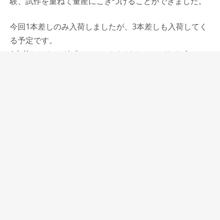
験、試作を重ねて量産にこぎつけることができました。
今回1本差しのみ入荷しましたが、3本差しも入荷してく
る予定です。
1本差しはキングプロフィットなどオーバーサイズのペ
ンまで入り、3本差しにはペリカン146などのレギュラー
サイズのペンまではいりますが、ペリカンM1000も入れ
ることができます。
開業したばかりの頃の当店は商品数も少なく、特長もあ
りませんでした。
そんな中でル・ボナーの松本さんが出来上がったばかり
の絞りのペンケースを販売させてくれました。
他所では売っていない、素材が良く、縫製などのクオリ
ティも高いこのペンケースはとてもよく売れました。
そういう商品があるというのは、開店したばかりの店に
は大変有難く思いました。
松本さんは当店で売るためにこのペンケースを開発して