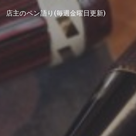
コ
ン
店主のペン語り(毎週金曜日更新)
テ
ン
ツ
へ
ス
キ
ッ
プ