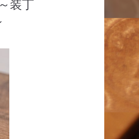
紙～装丁
～