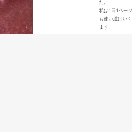
た。
私は1日1ペー
も使い道はいく
ます。
大和出版印刷さ
って開発したリ
といつも心に持
それが10年後
リスシオ・ワン
て書き味という
リスシオ・ワン
品もまだ大和出
と思います。
関連記事