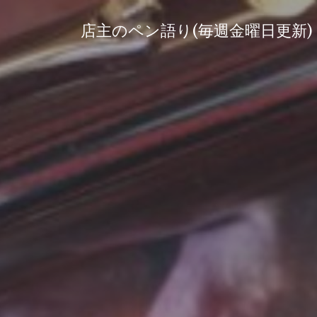
コ
ン
店主のペン語り(毎週金曜日更新)
テ
ン
ツ
へ
ス
キ
ッ
プ