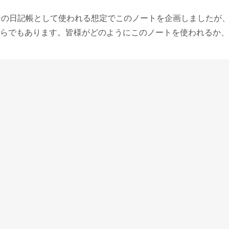
ジの日記帳として使われる想定でこのノートを企画しましたが
らでもあります。皆様がどのようにこのノートを使われるか、
んが万年筆で気持ち良く書くことのできる紙を作りたいという
スシオ・ワンの紙から私はロマンを感じていて、私たちの仕事
ち続けていました。
このような小さくてコロンとしたかわいらしいノートとして生
紙を使用した他のノートも、この装丁文庫ノートも、万年筆で
快楽を味わえるものです。
紙自体は新たに作られることはありませんが、すでに商品とな
版印刷さんに在庫があります。この甘口の紙の書き味も味わっ