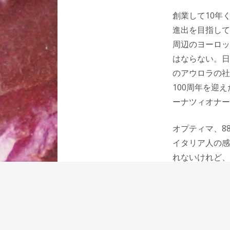
創業して10年く
進出を目指して
周辺のヨーロッ
はならない。日
のアウロラの社
100周年を迎
ーナツィオナー
オプティマ、8
イタリア人の感
れないけれど、
はその抑制がア
抑制すること、
の万年筆は洗練
洗練されている
もりのようなも