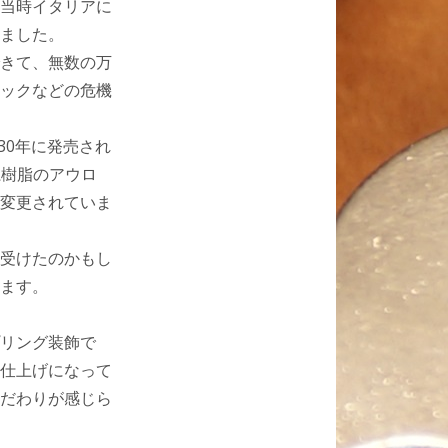
当時イタリアに
ました。
きて、無数の万
ックなどの危機
30年に発売され
ル系樹脂のアウロ
変更されていま
受けたのかもし
ます。
リング装飾で
仕上げになって
だわりが感じら