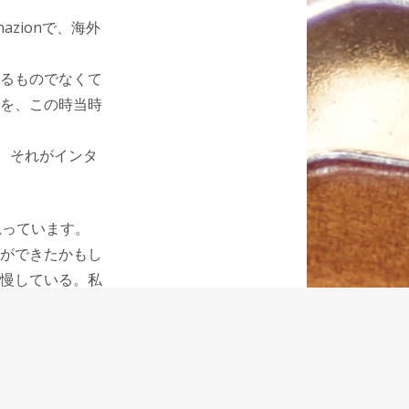
azionで、海外
るものでなくて
を、この時当時
。それがインタ
思っています。
ができたかもし
慢している。私
いて、アウロラ
せん。
は人の手のぬく