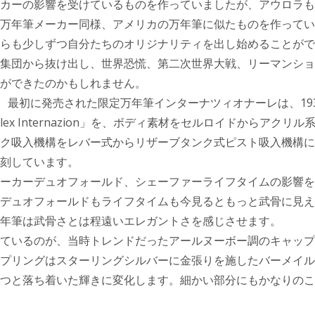
カーの影響を受けているものを作っていましたが、アウロラも
万年筆メーカー同様、アメリカの万年筆に似たものを作ってい
らも少しずつ自分たちのオリジナリティを出し始めることがで
集団から抜け出し、世界恐慌、第二次世界大戦、リーマンショ
ができたのかもしれません。
年、最初に発売された限定万年筆インターナツィオナーレは、19
lex Internazion」を、ボディ素材をセルロイドからアクリ
ク吸入機構をレバー式からリザーブタンク式ピスト吸入機構に
刻しています。
ーカーデュオフォールド、シェーファーライフタイムの影響を
デュオフォールドもライフタイムも今見るともっと武骨に見え
年筆は武骨さとは程遠いエレガントさを感じさせます。
ているのが、当時トレンドだったアールヌーボー調のキャップ
プリングはスターリングシルバーに金張りを施したバーメイル
つと落ち着いた輝きに変化します。細かい部分にもかなりのこ