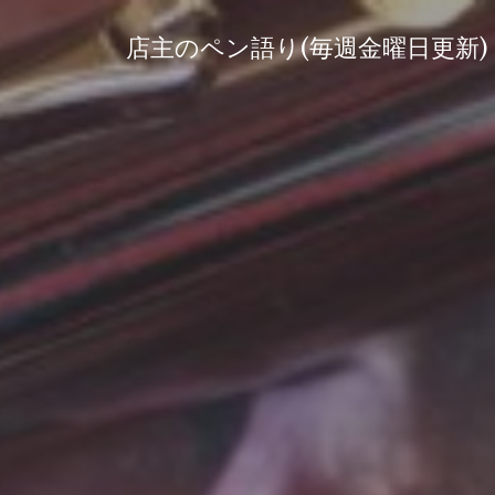
コ
ン
店主のペン語り(毎週金曜日更新)
テ
ン
ツ
へ
ス
キ
ッ
プ