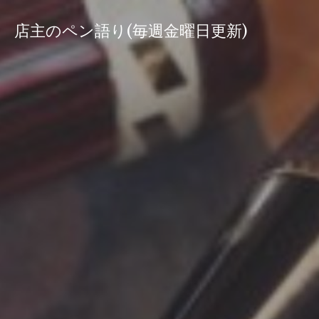
コ
ン
店主のペン語り(毎週金曜日更新)
テ
ン
ツ
へ
ス
キ
ッ
プ