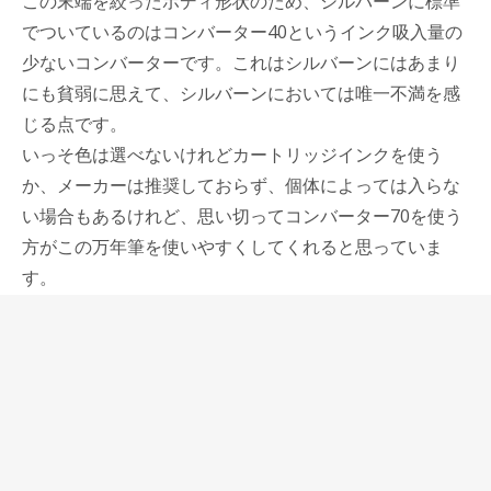
この末端を絞ったボディ形状のため、シルバーンに標準
でついているのはコンバーター40というインク吸入量の
少ないコンバーターです。これはシルバーンにはあまり
にも貧弱に思えて、シルバーンにおいては唯一不満を感
じる点です。
いっそ色は選べないけれどカートリッジインクを使う
か、メーカーは推奨しておらず、個体によっては入らな
い場合もあるけれど、思い切ってコンバーター70を使う
方がこの万年筆を使いやすくしてくれると思っていま
す。
結構大型で、立派な万年筆シルバーンですが、キャップ
はパチンとしめる勘合式で、スピーディーに書くとい
う、万年筆が仕事道具の代表だった時代の実用性を今も
持ち続けています。
私たちは万年筆を趣味の道具だとして、分かりやすい遊
び心や美しい装飾のある万年筆にばかり目を向きていた