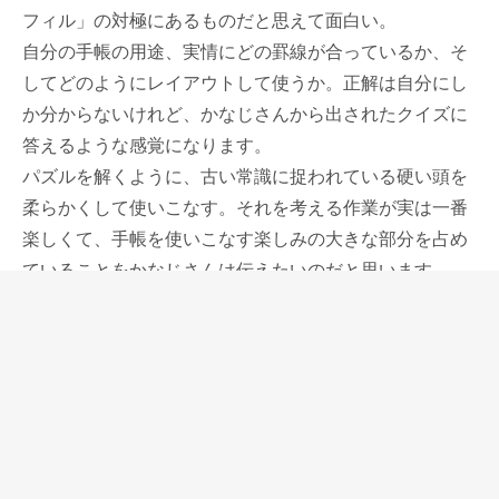
フィル」の対極にあるものだと思えて面白い。
自分の手帳の用途、実情にどの罫線が合っているか、そ
してどのようにレイアウトして使うか。正解は自分にし
か分からないけれど、かなじさんから出されたクイズに
答えるような感覚になります。
パズルを解くように、古い常識に捉われている硬い頭を
柔らかくして使いこなす。それを考える作業が実は一番
楽しくて、手帳を使いこなす楽しみの大きな部分を占め
ていることをかなじさんは伝えたいのだと思います。
私も自分なりにそら文葉の使いこなしを考えている途中
ですが、フレックスダイアリーはミニ5穴システム手帳
を1日1ページとして使っている私にとっては、とても使
いやすいと思ったリフィルのひとつです。
フレックスダイアリーと4つ折りカレンダーを組み合わ
せると、半年のスケジュールと1日1ページやウィークリ