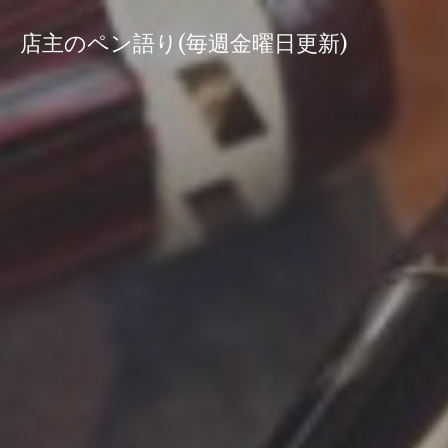
コ
ン
店主のペン語り(毎週金曜日更新)
テ
ン
ツ
へ
ス
キ
ッ
プ