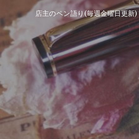
コ
ン
店主のペン語り(毎週金曜日更新)
テ
ン
ツ
へ
ス
キ
ッ
プ