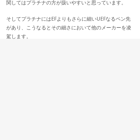
関してはプラチナの方が扱いやすいと思っています。
そしてプラチナにはEFよりもさらに細いUEFなるペン先
があり、こうなるとその細さにおいて他のメーカーを凌
駕します。
細く書く、それもとても細く書くということに関して、
以前からプラチナにある程度そのイメージを持っていま
すが、それは今も変わらず伝統的に受け継がれているこ
とを今回改めて思い出しました。
いろんな好みや用途がありますが、三菱ジェットストリ
ームエッジのような細い線を例えば手帳に書くという用
途に関して言うと、プラチナセンチュリーが使いやす
く、お勧めできるものだと思っています。
⇒プラチナ萬年筆 センチュリー