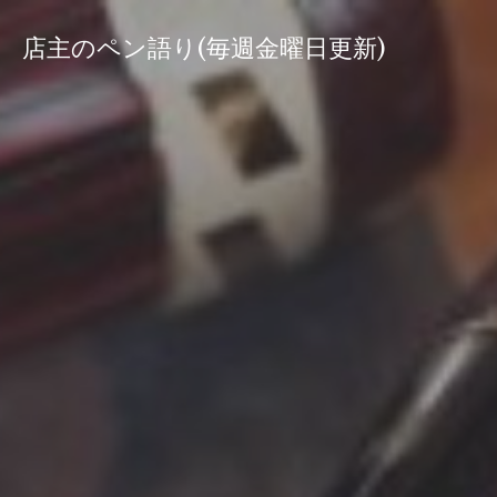
コ
ン
店主のペン語り(毎週金曜日更新)
テ
ン
ツ
へ
ス
キ
ッ
プ