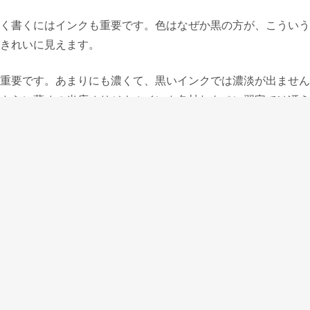
く書くにはインクも重要です。色はなぜか黒の方が、こういう
きれいに見えます。
重要です。あまりにも濃くて、黒いインクでは濃淡が出ません
さらに薄めの当店オリジナルインク冬枯れもペン習字では冴え
めは冬枯れで、先生は長年冬枯れインクを使い続けて下さって
ら入ってきた筆記具ですが、美しいとされる文字を追究して練
、こういう万年筆のあり方にも私は惹かれます。
投稿者:
PENANDMESSAGE
ペン語り(毎週金曜日更新)
への投稿