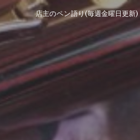
コ
ン
店主のペン語り(毎週金曜日更新)
テ
ン
ツ
へ
ス
キ
ッ
プ