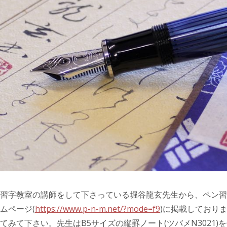
習字教室の講師をして下さっている堀谷龍玄先生から、ペン習
ムページ(
https://www.p-n-m.net/?mode=f9
)に掲載しており
てみて下さい。先生はB5サイズの縦罫ノート(ツバメN3021)