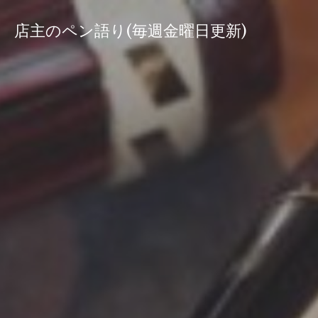
コ
ン
店主のペン語り(毎週金曜日更新)
テ
ン
ツ
へ
ス
キ
ッ
プ