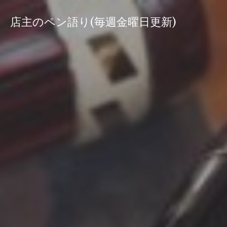
コ
ン
店主のペン語り(毎週金曜日更新)
テ
ン
ツ
へ
ス
キ
ッ
プ