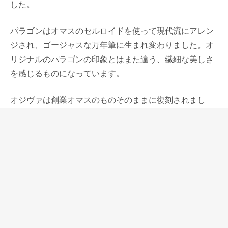
した。
パラゴンはオマスのセルロイドを使って現代流にアレン
ジされ、ゴージャスな万年筆に生まれ変わりました。オ
リジナルのパラゴンの印象とはまた違う、繊細な美しさ
を感じるものになっています。
オジヴァは創業オマスのものそのままに復刻されまし
た。
シンプルな無駄のない万年筆ですが、独特の美しいライ
ンを持っています。
新しいオマスのオーナーは、名品を生み出し続けたオマ
スへの愛情に溢れた人だと聞いていますので、創業オマ
スのモノ作りを大切に、ペン作りをしてくれるだろうと
期待しています。