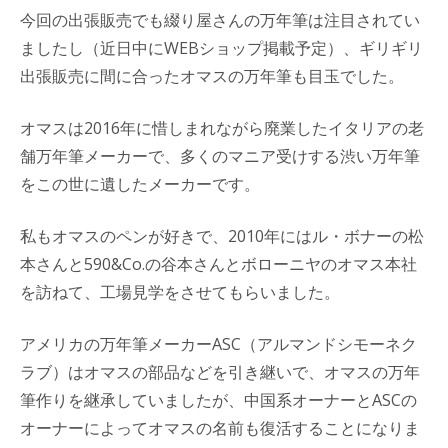
今回の出張販売でも綴り屋さんの万年筆は注目されてい
ましたし（近日中にWEBショップ掲載予定）、ギリギリ
出張販売に間に合ったオマスの万年筆も目玉でした。
オマスは2016年に惜しまれながら廃業したイタリアの老
舗万年筆メーカーで、多くのマニア受けする渋い万年筆
をこの世に遺したメーカーです。
私もオマスのペンが好きで、2010年にはル・ボナーの松
本さんと590&Co.の谷本さんとボローニヤのオマス本社
を訪ねて、工場見学をさせてもらいました。
アメリカの万年筆メーカーASC（アルマンドシモーネク
ラブ）はオマスの部品などを引き継いで、オマスの万年
筆作りを継承していましたが、中国系オーナーとASCの
オーナーによってオマスの名前も復活することになりま