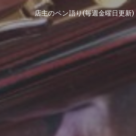
コ
ン
店主のペン語り(毎週金曜日更新)
テ
ン
ツ
へ
ス
キ
ッ
プ