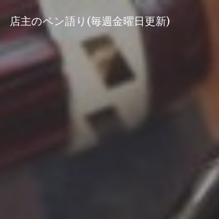
コ
ン
店主のペン語り(毎週金曜日更新)
テ
ン
ツ
へ
ス
キ
ッ
プ