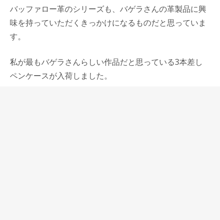
バッファロー革のシリーズも、バゲラさんの革製品に興
味を持っていただくきっかけになるものだと思っていま
す。
私が最もバゲラさんらしい作品だと思っている3本差し
ペンケースが入荷しました。
クロコ、黒桟革、アンティークゴート革などを組み合わ
せて、ミシンでは不可能な手縫いによるこま合わせ技法
を用いて作られています。
バゲラさんの革作品の一番の魅力は、普通の人生を送っ
ている自分の生き方を変えてくれるような気がするとこ
ろだと思っています。
このペンケースに相応しいと思えるペンを３本選んで持