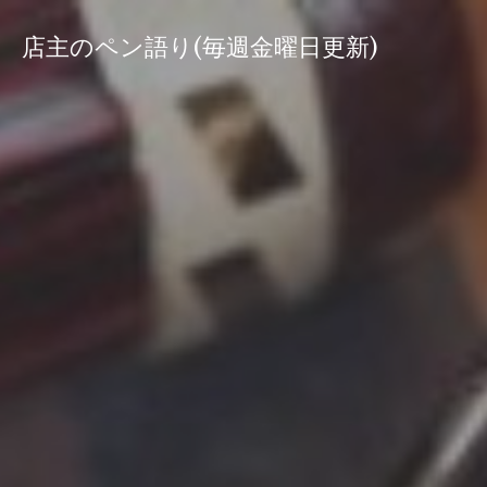
コ
ン
店主のペン語り(毎週金曜日更新)
テ
ン
ツ
へ
ス
キ
ッ
プ