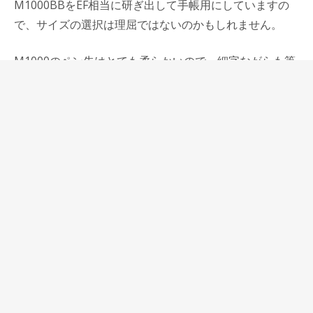
M1000BBをEF相当に研ぎ出して手帳用にしていますの
で、サイズの選択は理屈ではないのかもしれません。
M1000のペン先はとても柔らかいので、細字ながらも筆
圧の加減でかなり文字に強弱が出て、それはM1000なら
ではのことだと思っています。
手紙や葉書にはきれいな文字が書けるKOP smoke、ノー
トに原稿の下書きなどアイデア出しには149、手帳には
M1000。それぞれに合った用途でオーバーサイズの万年
筆を使いたいと思います。
⇒オリジナル正方形ダイアリー
⇒ペリカンM1000緑縞
⇒ペリカンM1000黒軸