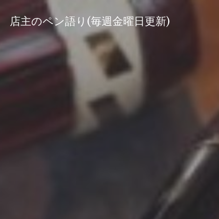
コ
ン
店主のペン語り(毎週金曜日更新)
テ
ン
ツ
へ
ス
キ
ッ
プ